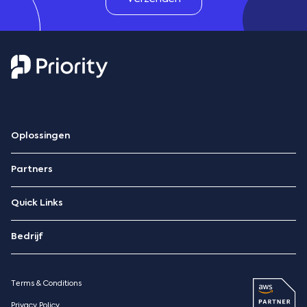
Oplossingen
ERP
Partners
Hospitality Management
Technologiepartners
Quick Links
AWS-partner
‪Contacteer Ons
Priority Market
Bedrijf
Blog
Over ons
Priority Xpert
Pricing
Terms & Conditions
Resources
Case studies
Privacy Policy