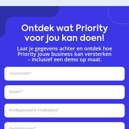
Ontdek wat Priority
voor jou kan doen!
Laat je gegevens achter en ontdek hoe
Priority jouw business kan versterken
– inclusief een demo op maat.