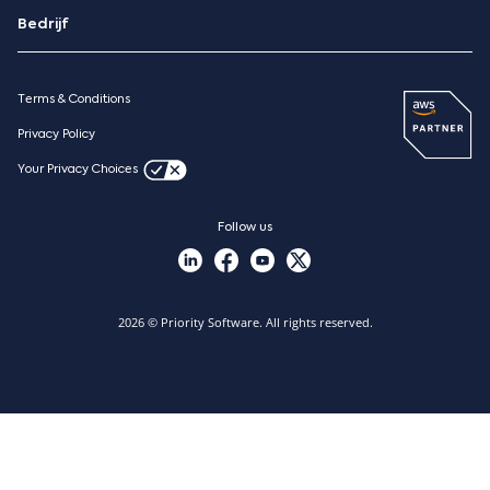
‪Contacteer Ons
rapportagetools waarmee retailers
Priority Market
Bedrijf
Blog
datagestuurde beslissingen kunnen nemen
Over ons
over voorraad, prijzen, promoties en
Priority Xpert
Pricing
klantenbetrokkenheid.
Terms & Conditions
Resources
Case studies
Privacy Policy
Nieuws
Your Privacy Choices
Vacatures
Follow us
2026 © Priority Software. All rights reserved.