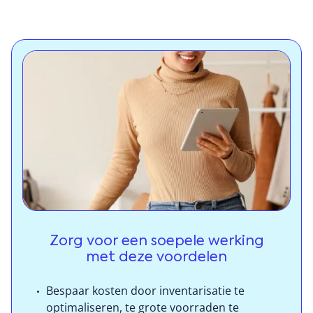
magazijnbeheer, financiën en meer. Deze tools zijn
essentieel voor het effectieve beheer van de
complexe processen in de moderne detailhandel.
Priority biedt een uitgebreid
retailmanagementsysteem (RMS), dat naadloos is
geïntegreerd met het Priority ERP-platform. Wat het
onderscheidt van andere oplossingen in de branche,
is dat het de enige end-to-end oplossing is die één
enkel systeem biedt, inclusief ERP, RMS en POS-
producten.
Download brochure
Zorg voor een soepele werking
met deze voordelen
Bespaar kosten door inventarisatie te
optimaliseren, te grote voorraden te