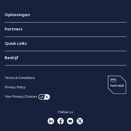
Oplossingen
ERP
Partners
Hospitality Management
Technologiepartners
Quick Links
AWS-partner
‪Contacteer Ons
Priority Market
Bedrijf
Blog
Over ons
Priority Xpert
Pricing
Terms & Conditions
Resources
Case studies
Privacy Policy
Nieuws
Your Privacy Choices
Vacatures
Follow us