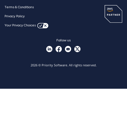
Priority Xpert
Pricing
Terms & Conditions
Resources
Case studies
Privacy Policy
Nieuws
Your Privacy Choices
Vacatures
Follow us
2026 © Priority Software. All rights reserved.