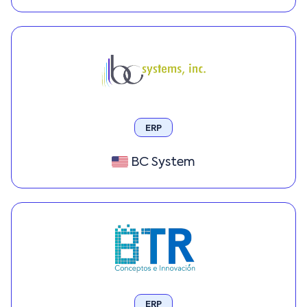
ERP
BC System
ERP