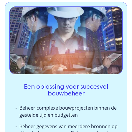
Optimaliseer je voorraad, ontvang meldingen over
kostenoverschrijdingen en beheer het hele
bouwproject van begin tot eind, met real-time inzicht
in je activiteiten. Automatiseer, vereenvoudig en
stroomlijn je processen met geïntegreerde tools,
waaronder financiën, budgettering en
kostenbeheersing, onderaannemersbeheer,
contracten, vastgoedbeheer en meer.
Een oplossing voor succesvol
bouwbeheer
Beheer complexe bouwprojecten binnen de
gestelde tijd en budgetten
Beheer gegevens van meerdere bronnen op