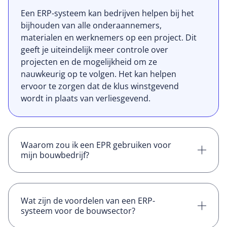
Een ERP-systeem kan bedrijven helpen bij het
bijhouden van alle onderaannemers,
materialen en werknemers op een project. Dit
geeft je uiteindelijk meer controle over
projecten en de mogelijkheid om ze
nauwkeurig op te volgen. Het kan helpen
ervoor te zorgen dat de klus winstgevend
wordt in plaats van verliesgevend.
Waarom zou ik een EPR gebruiken voor
mijn bouwbedrijf?
Een ERP-systeem voor de bouwsector is
speciaal ontworpen om bedrijfsprocessen in
de bouw te beheren. Denk daarbij aan site
Wat zijn de voordelen van een ERP-
systeem voor de bouwsector?
management, kosten, inkoop en facturering,
documentbeheer en job tracking. Door te