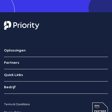
Oplossingen
ERP
Partners
Hospitality Management
Technologiepartners
Quick Links
AWS-partner
‪Contacteer Ons
Priority Market
Bedrijf
Blog
Over ons
Priority Xpert
Pricing
Terms & Conditions
Resources
Case studies