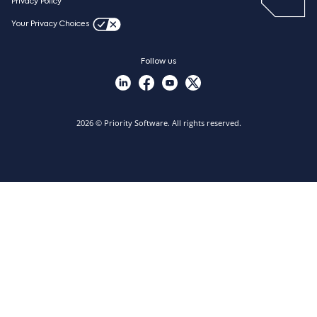
Privacy Policy
Nieuws
Your Privacy Choices
Vacatures
Follow us
2026 © Priority Software. All rights reserved.