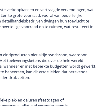
miste verkoopkansen en vertraagde verzendingen, wat
 Een te grote voorraad, vooral van bederfelijke
n detailhandelsbedrijven dwingen hun toevlucht te
vertollige voorraad op te ruimen, wat resulteert in
en eindproducten niet altijd synchroon, waardoor
Met toeleveringsketens die over de hele wereld
oral wanneer er met beperkte budgetten wordt gewerkt.
te beheersen, kan dit ertoe leiden dat berekende
nder druk zetten.
ieke piek- en daluren (feestdagen of
eergang, inflatie of veranderingen in