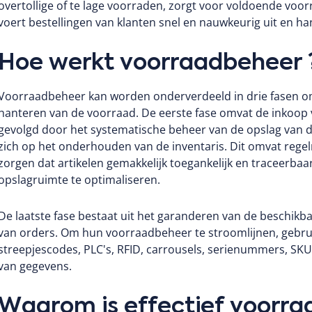
overtollige of te lage voorraden, zorgt voor voldoende voo
voert bestellingen van klanten snel en nauwkeurig uit en h
Hoe werkt voorraadbeheer 
Voorraadbeheer kan worden onderverdeeld in drie fasen om 
hanteren van de voorraad.
De eerste fase omvat de inkoop v
gevolgd door het systematische beheer van de opslag van 
zich op het onderhouden van de inventaris. Dit omvat rege
zorgen dat artikelen gemakkelijk toegankelijk en traceerbaa
opslagruimte te optimaliseren.
De laatste fase bestaat uit het garanderen van de beschik
van orders.
Om hun voorraadbeheer te stroomlijnen, gebrui
streepjescodes, PLC's, RFID, carrousels, serienummers, S
van gegevens.
Waarom is effectief voorra