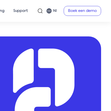
ing
Support
Nl
Boek een demo