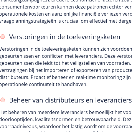
consumentenvoorkeuren kunnen deze patronen echter vers
operationele kosten en aanzienlijke financiële verliezen v
vraagplanningstrategieën is cruciaal om effectief met derge
Verstoringen in de toeleveringsketen
Verstoringen in de toeleveringsketen kunnen zich voordoe
gebeurtenissen en conflicten met leveranciers. Deze verst
gebeurtenissen die leidt tot het veiligstellen van voorrade
vertragingen bij het importeren of exporteren van product
distributeurs. Proactief beheer en real-time monitoring zijn
operationele continuïteit te handhaven.
Beheer van distributeurs en leveranciers
Het beheren van meerdere leveranciers bemoeilijkt het vo
doorlooptijden, kwaliteitsnormen en betrouwbaarheid. Deze
voorraadniveaus, waardoor het lastig wordt om de voorraa