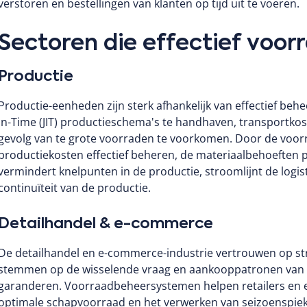
verstoren en bestellingen van klanten op tijd uit te voeren.
Sectoren die effectief voo
Productie
Productie-eenheden zijn sterk afhankelijk van effectief be
In-Time (JIT) productieschema's te handhaven, transportkos
gevolg van te grote voorraden te voorkomen.
Door de voorr
productiekosten effectief beheren, de materiaalbehoeften 
vermindert knelpunten in de productie, stroomlijnt de logi
continuïteit van de productie.
Detailhandel & e-commerce
De detailhandel en e-commerce-industrie vertrouwen op st
stemmen op de wisselende vraag en aankooppatronen van 
garanderen.
Voorraadbeheersystemen helpen retailers en 
optimale schapvoorraad en het verwerken van seizoenspie