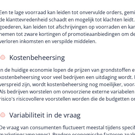
Een te lage voorraad kan leiden tot onvervulde orders, ge
de klanttevredenheid schaadt en mogelijk tot klachten leidt.
goederen, kan leiden tot afschrijvingen op voorraden en ka
nemen tot zware kortingen of promotieaanbiedingen om de o
verloren inkomsten en verspilde middelen.
Kostenbeheersing
In de huidige economie lopen de prijzen van grondstoffen 
kostenbeheersing voor veel bedrijven een uitdaging wordt. 
verspreid zijn, wordt kostenbeheersing nog moeilijker, vo
Als bedrijven worstelen om onvoorziene externe variabelen 
risico's risicovollere voorstellen worden die de budgetten o
Variabiliteit in de vraag
De vraag van consumenten fluctueert meestal tijdens specif
marketingcampagnes). Bredere economische factoren zoals n