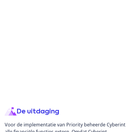
Over Cyberint
Cyberint is een innovatieve aanbieder van
cyberbeveiligingsoplossingen die gespecialiseerd is in
het verkennen van het aanvalsoppervlak van
organisaties. Hun unieke oplossing combineert
bedreigingsinformatie met aanvalsoppervlaktebeheer,
waardoor organisaties een volledig en geïntegreerd
De uitdaging
overzicht krijgen van hun externe risico's.
Voor de implementatie van Priority beheerde Cyberint
Door middel van autonome ontdekking van alle
alle financiële functies extern. Omdat Cyberint