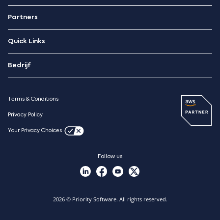
ERP
Partners
Hospitality Management
Technologiepartners
Quick Links
AWS-partner
‪Contacteer Ons
Priority Market
Bedrijf
Blog
Over ons
Priority Xpert
Pricing
Terms & Conditions
Resources
Case studies
Privacy Policy
Nieuws
Your Privacy Choices
Vacatures
Follow us
2026 © Priority Software. All rights reserved.