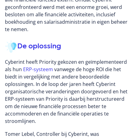
externe digitale middelen, in combinatie met
geconfronteerd werd met een enorme groei, werd
informatie uit het open, deep & dark web, kunnen
besloten om alle financiële activiteiten, inclusief
cyberbeveiligingsteams hun bekende en onbekende
boekhouding en salarisadministratie in eigen beheer
digitale risico's eerder opsporen. Cyberint heeft
te nemen.
wereldwijd klanten, waaronder Fortune 500-bedrijven
uit alle belangrijke marktsegmenten. Deze klanten
De oplossing
vertrouwen op Cyberint om hen te helpen bij het
voorkomen, opsporen, onderzoeken en verhelpen van
Cyberint heeft Priority gekozen en geïmplementeerd
diverse cyberdreigingen zoals phishing, fraude,
als hun
ERP-systeem
vanwege de hoge ROI die het
ransomware, merkmisbruik, datalekken en externe
biedt in vergelijking met andere beoordeelde
kwetsbaarheden. Op deze manier zorgt Cyberint voor
oplossingen. In de loop der jaren heeft Cyberint
een continue externe bescherming tegen
organisatorische veranderingen doorgevoerd en het
cyberdreigingen.
ERP-systeem van Priority is daarbij herstructureerd
om de nieuwe financiële processen beter te
accommoderen en de financiële operaties te
stroomlijnen.
Tomer Lebel, Controller bij Cyberint, was