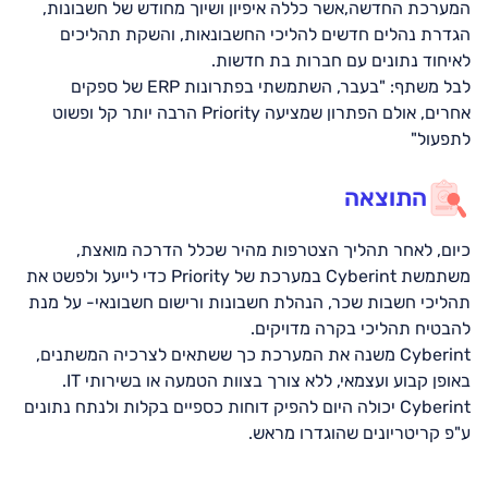
המערכת החדשה,אשר כללה איפיון ושיוך מחודש של חשבונות,
הגדרת נהלים חדשים להליכי החשבונאות, והשקת תהליכים
לאיחוד נתונים עם חברות בת חדשות.
לבל משתף: "בעבר, השתמשתי בפתרונות ERP של ספקים
אחרים, אולם הפתרון שמציעה Priority הרבה יותר קל ופשוט
לתפעול"
התוצאה
כיום, לאחר תהליך הצטרפות מהיר שכלל הדרכה מואצת,
משתמשת Cyberint במערכת של Priority כדי לייעל ולפשט את
תהליכי חשבות שכר, הנהלת חשבונות ורישום חשבונאי- על מנת
להבטיח תהליכי בקרה מדויקים.
Cyberint משנה את המערכת כך ששתאים לצרכיה המשתנים,
באופן קבוע ועצמאי, ללא צורך בצוות הטמעה או בשירותי IT.
Cyberint יכולה היום להפיק דוחות כספיים בקלות ולנתח נתונים
ע"פ קריטריונים שהוגדרו מראש.