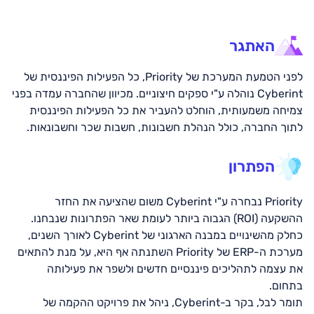
אודות Cyberint
Cyberint מספקת פתרונות חדשניים כתגובה לאיומי סייבר
האתגר
והונאה מקוונת. פתרונות אלה משלבים איומים מודיעיניים, יחד עם
ניהול התקפות, ומאפשרים לארגונים שונים להגן בצורה
לפני הטמעת המערכת של Priority, כל הפעילות הפיננסית של
אופטימלית על הנכסים הדיגיטליים שלהם. המערכת של
Cyberint נוהלה ע"י ספקים חיצוניים. מכיוון שהחברה עמדה בפני
Cybernet מאפשרת זיהוי איומי סייבר, עוד במהלך התפתחותם
צמיחה משמעותית, הוחלט להעביר את כל הפעילות הפיננסית
כשיח ראשוני באינטרנט או ב-Dark web, ומאפשרת לצוותים
לתוך החברה, כולל הנהלת חשבונות, חשבות שכר וחשבונאות.
לחשוף את כל הסיכונים הדיגיטליים- הידועים והבלתי ידועים-עוד
פני שהם הופכים למתקפה שמסכנת את הארגון. הפלטפורמה
הפתרון
הטכנולוגית שלהם מוטמעת בארגונים רבים ברחבי העולם,כולל
חברות Fortune 500, אשר משתמשים בה לצורך זיהוי, חקר,
מניעה ותיקון של הונאות, פישינג, תוכנות כופר, דליפות
Priority נבחרה ע"י Cyberint משום שהציעה את החזר
מידע,פגיעות חיצוניות ועוד- הכל כדי להבטיח הגנה חיצונית
ההשקעה (ROI) הגבוה ביותר לעומת שאר הפתרונות שנבחנו.
מתמשכת מפני איומי סייבר.
כחלק מהשינויים במבנה הארגוני של Cyberint לאורך השנים,
מערכת ה-ERP של Priority השתנתה אף היא, על מנת להתאים
את עצמה לתהליכים פיננסיים חדשים ולשפר את פעילותה
בתחום.
תומר לבל, בקר ב-Cyberint, ניהל את פרויקט ההקמה של