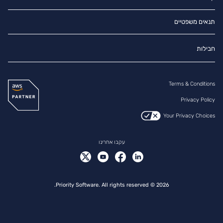
חבילות
ליצור קשר
Priority Market
סיפורי לקוח
תנאים משפטיים
בלוג
Terms ERP
חדשות ועדכונים
פריוריטי- תמיכה
חבילות
Terms Retail
קריירה
משאבים
Terms & Conditions
Privacy Policy
Your Privacy Choices
עקבו אחרינו
2026 © Priority Software. All rights reserved.