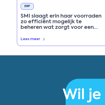
ERP
SMI slaagt erin haar voorraden
zo efficiënt mogelijk te
beheren wat zorgt voor een
ononderbreken
productiestroom
Lees meer
Wil je