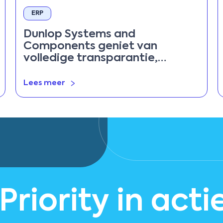
ERP
Dunlop Systems and
Components geniet van
volledige transparantie,
gestroomlijnde BoM's en
eenvoudig traceerbare
Lees meer
eindproducten
 Priority in acti