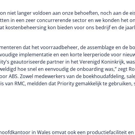
Verenigd Koninkrijk en Ierland. RMC
voedingsmiddelen- en drankenindustri
 kon niet langer voldoen aan onze behoeften, noch aan de eis
voor voedselveiligheid, institutionele 
zitten in een zeer concurrerende sector en we konden het o
t kostenbeheersing kon bieden voor ons bedrijf en de jaarl
menteren dat het voorraadbeheer, de assemblage en de boe
nvoudige implementatie en een korte leerperiode voor nieu
ity's geautoriseerde partner in het Verenigd Koninkrijk, wa
weldigd hoe snel en eenvoudig de onboarding was,” zegt Ro
oor ABS. Zowel medewerkers van de boekhoudafdeling, sale
is van RMC, meldden dat Priority gemakkelijk te gebruiken, s
oofdkantoor in Wales omvat ook een productiefaciliteit en e