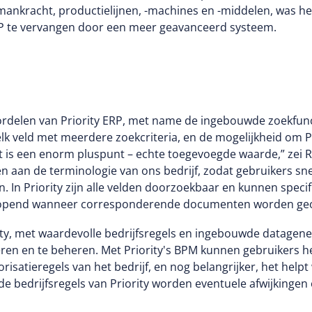
in mankracht, productielijnen, -machines en -middelen, wa
P te vervangen door een meer geavanceerd systeem.
delen van Priority ERP, met name de ingebouwde zoekfunct
 veld met meerdere zoekcriteria, en de mogelijkheid om P
 is een enorm pluspunt – echte toegevoegde waarde,” zei 
an de terminologie van ons bedrijf, zodat gebruikers sne
. In Priority zijn alle velden doorzoekbaar en kunnen speci
 geopend wanneer corresponderende documenten worden ge
ty, met waardevolle bedrijfsregels en ingebouwde datagen
eren en te beheren. Met Priority's BPM kunnen gebruikers h
risatieregels van het bedrijf, en nog belangrijker, het help
e bedrijfsregels van Priority worden eventuele afwijkingen 