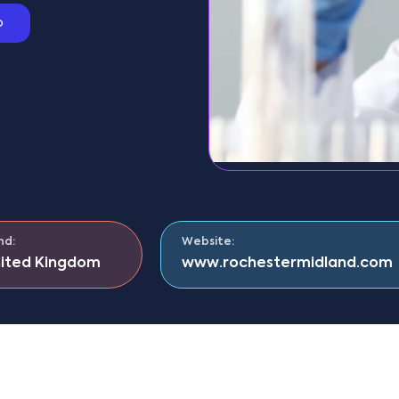
o
nd:
Website:
ited Kingdom
www.rochestermidland.com