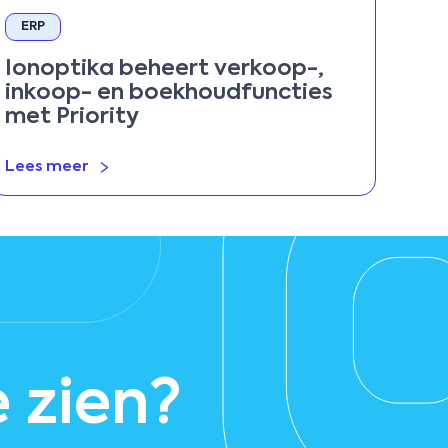
ERP
Ionoptika beheert verkoop-,
inkoop- en boekhoudfuncties
met Priority
Lees meer
e zien?