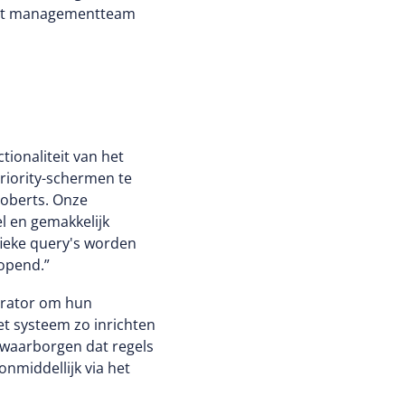
s het managementteam
ionaliteit van het
riority-schermen te
Roberts. Onze
l en gemakkelijk
fieke query's worden
opend.”
erator om hun
et systeem zo inrichten
t waarborgen dat regels
onmiddellijk via het