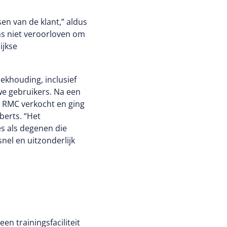
 biedt duurzaamheidsprogramma's voor de
e, met inbegrip van reiniging en ontsmetting
en van de klant,” aldus
reinigingsproducten en full-service reiniging.
ns niet veroorloven om
ijkse
khouding, inclusief
we gebruikers. Na een
s RMC verkocht en ging
berts. “Het
s als degenen die
nel en uitzonderlijk
en trainingsfaciliteit