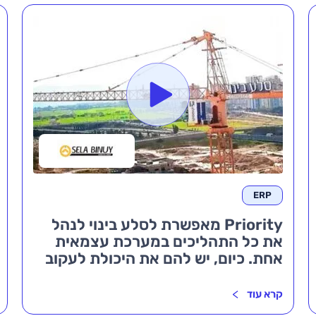
ERP
Priority מאפשרת לסלע בינוי לנהל
את כל התהליכים במערכת עצמאית
אחת. כיום, יש להם את היכולת לעקוב
אחר כל הוצאה כספית, להפוך תהליכים
ידניים לאוטומטיים ולהתייעל.
קרא עוד