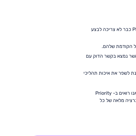
הודות ליכולת שלה לבצע ספירת מלאי בזמן אמת לפני שהיא מתחייבת להזמנה גדולה במיוחד, Philips כבר לא צריכה לבצע
ול הקודמת שלהם.
 אשר נמצא בקשר הדוק עם
 – Philips לצורך ביצוע השילוח של ההזמנות שלהם. Philips מעוניינת לשפר את איכות תהליכי
"העסק שלנו ממשיך לצמוח בקצב בריא. אסטרטגיית ה – IT שלנו היא להמשיך ולהגדיל את היקף השימוש שלנו ב – Priority ERP. אנו רואים ב- Priority
גרציה מלאה של כל