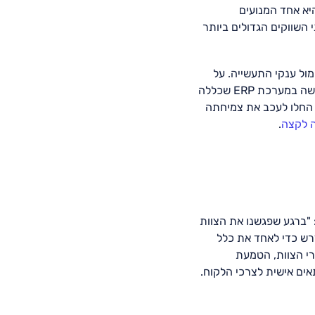
יא אחד המנועים
Phillips Sa. "צפון אמריקה ואירופה הם שני השווקים הגדולים ביותר
מול ענקי התעשייה. על
מנת להצליח Philips הייתה צריכה להפנות יותר תשומת לב להגברת הפרודוקטיביות והיעילות של פעילותה. עד אז Philips השתמשה במערכת ERP שכללה
 החלו לעכב את צמיחתה
.
ו ספקים מתאימים: "ברגע שפגשנו את הצוות
ר קנת' מוריירה. "היה ברור של – Priority יש את כל מה שנדרש כדי לאחד את כלל
רי הצוות, הטמעת
 יחסית, הודות לממשק המשתמש הידידותי של Priority, אותו ניתן להתאים אישית לצרכי הלקוח.