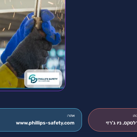
ה:
אתר:
לסקס, ניו ג'רזי
www.phillips-safety.com