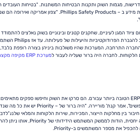
ישות, מגמות השוק ותקנות הבטיחות המשתנות. "בטיחות העובדים ה
המרכזיים של השוק שלנו", אמר קנת' מוריירה, מנהל מערכות מידע ב – fety Products
.
ם ציוד המגן לעיניים, שחקנים קטנים ובינוניים בשוק נאלצים להתמודד 
שהחברה התרחבה, המערכות שהיו משולבות ביניהן בצורה רופפת בלבד,
הלקוחות. לחברה היה ברור שעליה לעבור ל
מערכת ERP מקיפה מקצה לקצה
קנת' מוריירה והצוות שלו היו נחושים לבחור את מערכת ה- ERP הטובה ביותר עבורם. הם סרקו את השוק וחיפש
מ- Priority וראינו את ההדגמה שעשו לנו, הפסקנו את החיפושים", אמ
ור בין מחלקות הייצור, המכירות, שירות הלקוחות והמלאי שלנו."לדב
המערכת הייתה מהירה וקלה, ועקומת הלמידה הייתה קצרה